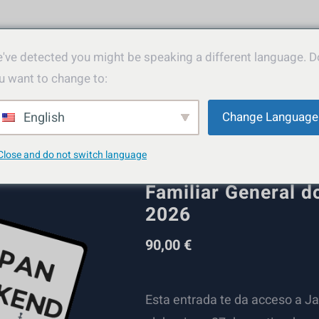
've detected you might be speaking a different language. D
u want to change to:
English
Change Language
Close and do not switch language
Japan Weekend Ma
Familiar General 
2026
90,00
€
Esta entrada te da acceso a J