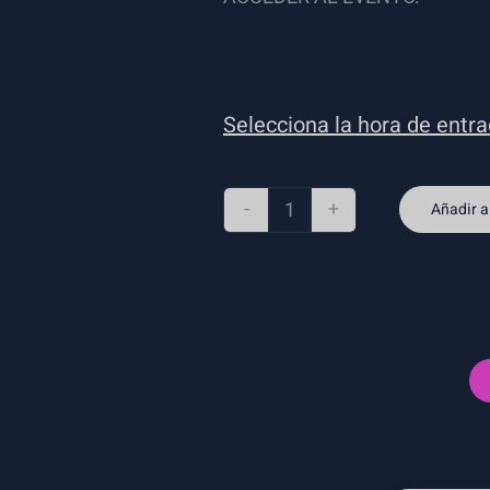
Selecciona la hora de entr
Añadir al
Japan
Weekend
Madrid
-
Entrada
Pack
Familiar
General