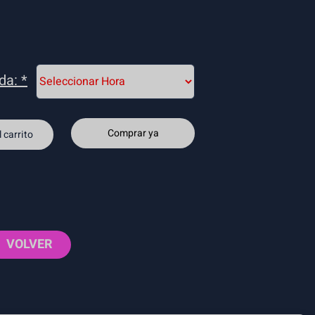
ada:
*
Comprar ya
 carrito
VOLVER