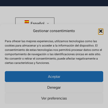
de
septiembre
2026
Español
cantidad
Gestionar consentimiento
Para ofrecer las mejores experiencias, utilizamos tecnologías como las
tienda@japanweekend.com
cookies para almacenar y/o acceder a la información del dispositivo. El
consentimiento de estas tecnologías nos permitirá procesar datos como el
comportamiento de navegación o las identificaciones únicas en este sitio.
Preguntas frecuentes
No consentir o retirar el consentimiento, puede afectar negativamente a
ciertas características y funciones.
Aceptar
Condiciones de compra
Denegar
Política de privacidad
Ver preferencias