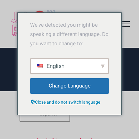
Saltar
al
contenido
We've detected you might be
speaking a different language. Do
you want to change to:
English
Change Language
Close and do not switch language
Español