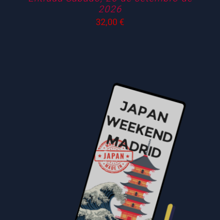
2026
32,00
€
SELECCIONAR OPCIÓNS
/
DETALLES