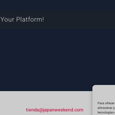
son
las
entradas
 Your Platform!
de
tipo
Arcade?
Para ofrecer
almacenar y/
tienda@japanweekend.com
tecnologías