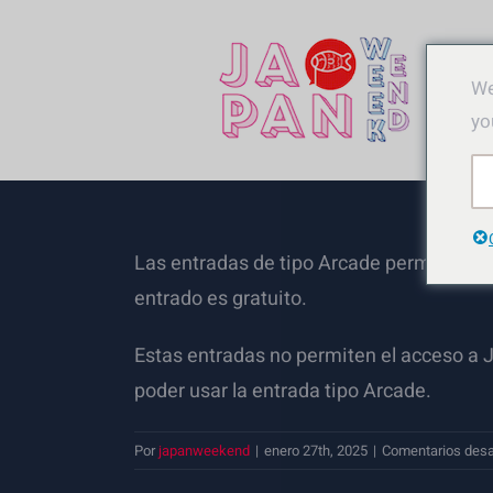
Saltar
al
contenido
We
yo
Las entradas de tipo Arcade permiten en
entrado es gratuito.
Estas entradas no permiten el acceso a
poder usar la entrada tipo Arcade.
Por
japanweekend
|
enero 27th, 2025
|
Comentarios desa