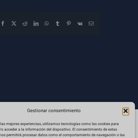
Facebook
X
Reddit
LinkedIn
WhatsApp
Tumblr
Pinterest
Vk
Correo
electrónico
Gestionar consentimiento
 las mejores experiencias, utilizamos tecnologías como las cookies para
o acceder a la información del dispositivo. El consentimiento de estas
Condiciones de compra
 nos permitirá procesar datos como el comportamiento de navegación o las