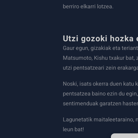
berriro elkarri lotzea.
Utzi gozoki hozka 
Gaur egun, gizakiak eta terian
Matsumoto, Kishu txakur bat, z
utzi pentsatzeari zein erakarga
Noski, isats okerra duen katu k
pentsatzea baino ezin du egin,
sentimenduak garatzen hasten 
Lagunetatik maitaleetaraino,
leun bat!