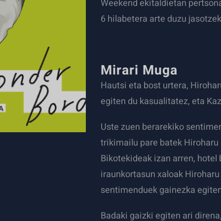
Weekend ekitaldietan pertsonal
6 hilabetera arte duzu jasotze
Mirari Muga
Hautsi eta bost urtera, Hiroha
egiten du kasualitatez, eta Ka
Uste zuen berarekiko sentimen
trikimailu pare batek Hirohar
Bikotekideak izan arren, hotel
iraunkortasun xaloak Hiroharu 
sentimenduek gainezka egiten
Badaki gaizki egiten ari diren