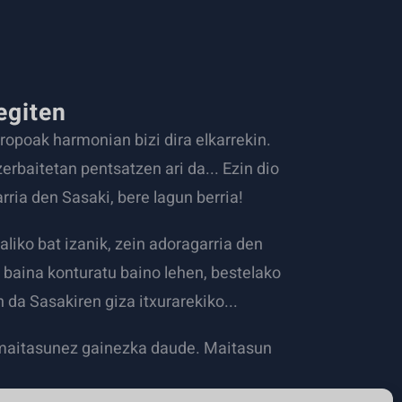
egiten
tropoak harmonian bizi dira elkarrekin.
erbaitetan pentsatzen ari da... Ezin dio
rria den Sasaki, bere lagun berria!
aliko bat izanik, zein adoragarria den
 baina konturatu baino lehen, bestelako
da Sasakiren giza itxurarekiko...
 maitasunez gainezka daude. Maitasun