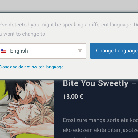
've detected you might be speaking a different language. D
u want to change to:
English
Change Language
Close and do not switch language
Manga Pack 2 – Wo
Bite You Sweetly – 
18,00
€
Erosi zure manga sorta eta ko
eko edozein ekitalditan jasotz