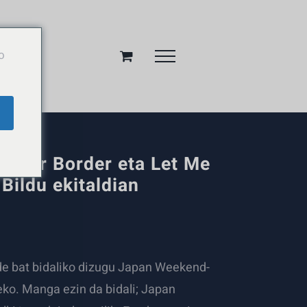
o
nder Border eta Let Me
Bildu ekitaldian
de bat bidaliko dizugu Japan Weekend-
eko. Manga ezin da bidali; Japan