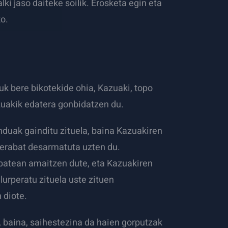
ki jaso daiteke soilik. Erosketa egin eta
ko.
ruk bere bikotekide ohia, Kazuaki, topo
zuakik edatera gonbidatzen du.
duak gainditu zituela, baina Kazuakiren
u erabat desarmatuta uzten du.
 batean amaitzen dute, eta Kazuakiren
lurperatu zituela uste zituen
 diote.
a, baina, saihestezina da haien gorputzak